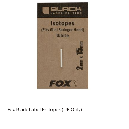
Fox Black Label Isotopes (UK Only)