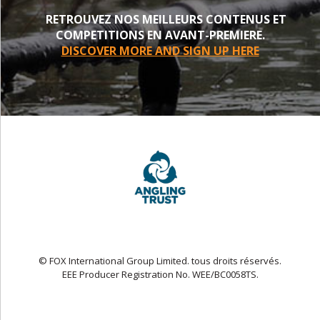
RETROUVEZ NOS MEILLEURS CONTENUS ET
COMPETITIONS EN AVANT-PREMIERE.
DISCOVER MORE AND SIGN UP HERE
© FOX International Group Limited. tous droits réservés.
EEE Producer Registration No. WEE/BC0058TS.