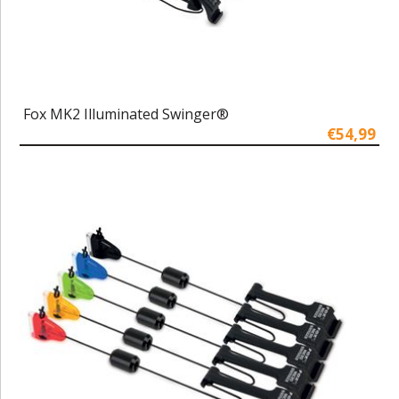
Fox MK2 Illuminated Swinger®
€54,99