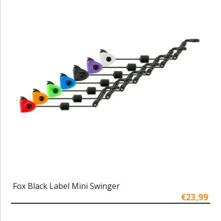
Fox Black Label Mini Swinger
€23,99