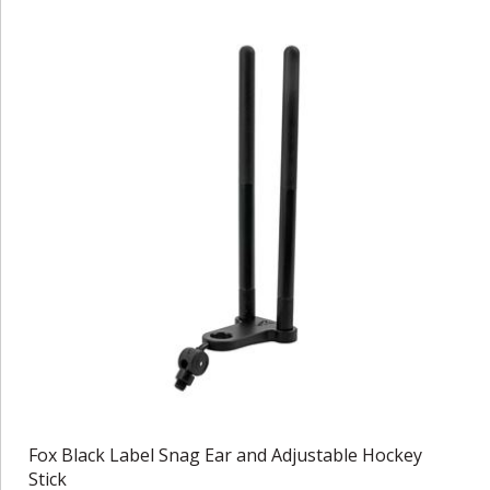
Fox Black Label Snag Ear and Adjustable Hockey
Stick