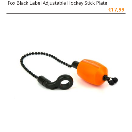
Fox Black Label Adjustable Hockey Stick Plate
€17,99