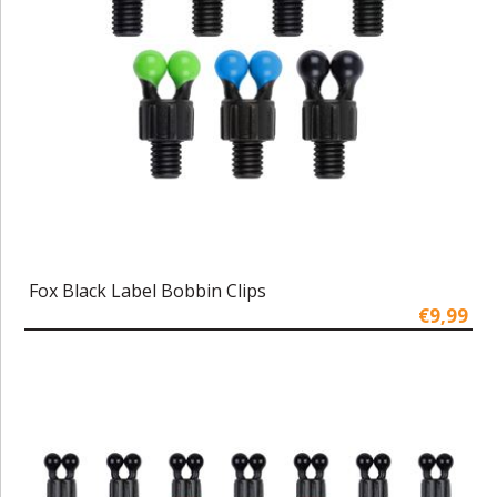
Fox Black Label Bobbin Clips
€9,99