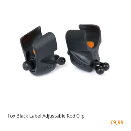
Fox Black Label Adjustable Rod Clip
€9,99