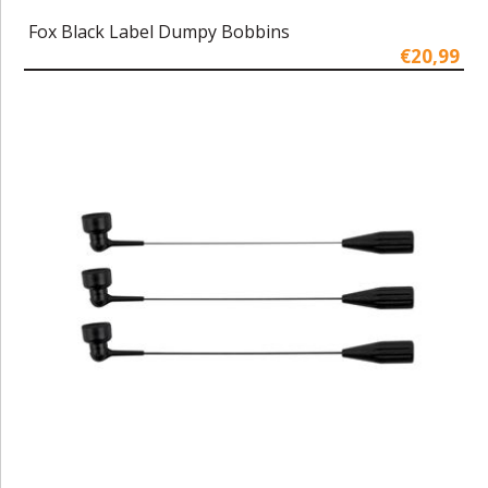
Fox Black Label Dumpy Bobbins
€20,99