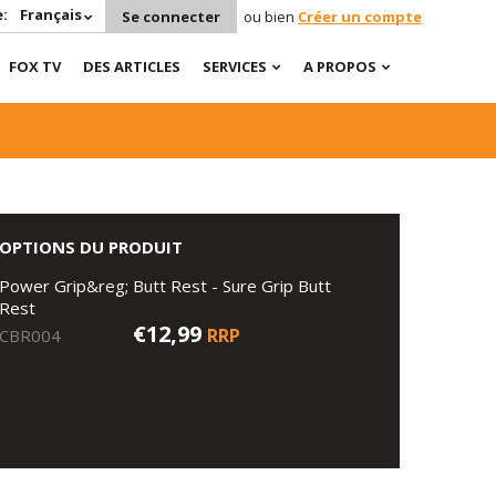
:
Français
Se connecter
ou bien
Créer un compte
FOX TV
DES ARTICLES
SERVICES
A PROPOS
OPTIONS DU PRODUIT
Power Grip&reg; Butt Rest - Sure Grip Butt
Rest
€12,99
RRP
CBR004