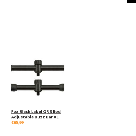
Fox Black Label QR 3 Rod
Adjustable Buzz Bar XL
€65,99