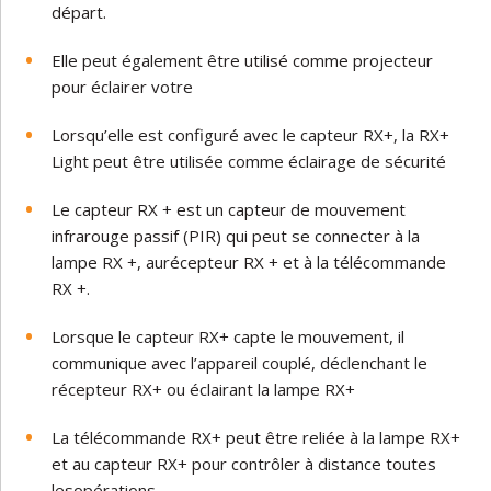
départ.
Elle
peut
également
être
utilisé
comme
projecteur
pour
éclairer
votre
Lorsqu’elle
est
configuré
avec
le
capteur
RX+,
la
RX+
Light
peut
être
utilisée
comme
éclairage
de
sécurité
Le
capteur RX +
est
un
capteur
de
mouvement
infrarouge
passif
(PIR)
qui
peut
se
connecter
à
la
lampe
RX +
,
au
récepteur
RX +
et
à
la
télécommande
RX
+.
Lorsque
le
capteur
RX+
capte
le
mouvement
,
il
communique
avec
l’appareil
couplé,
déclenchant
le
récepteur
RX+
ou
éclairant
la
lampe
RX+
La
télécommande
RX+
peut
être
reliée
à
la
lampe
RX+
et
au
capteur
RX+
pour
contrôler
à
distance
toutes
les
opérations