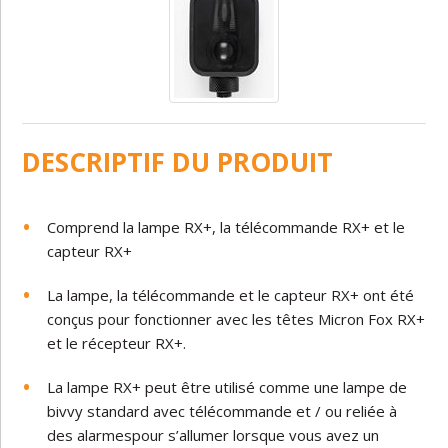
DESCRIPTIF DU PRODUIT
Comprend
la
lampe
RX+
,
la
télécommande
RX+
et
le
capteur
RX+
La
lampe,
la
télécommande
et
le
capteur
RX+
ont
été
conçus
pour
fonctionner
avec
les
têtes
Micron
Fox
RX+
et
le
récepteur
RX+.
La lampe
RX+
peut
être
utilisé
comme
une
lampe
de
bivvy
standard
avec
télécommande
et
/
ou
reliée
à
des
alarmes
pour
s’allumer
lorsque
vous
avez
un