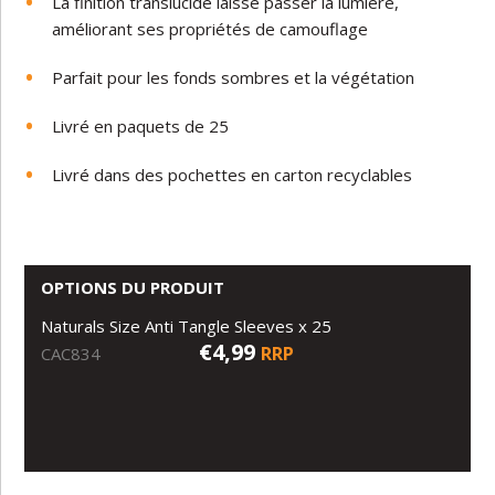
La
finition
translucide
laisse
passer
la
lumière,
améliorant
ses
propriétés
de
camouflage
Parfait
pour
les
fonds
sombres
et
la végétation
Livré
en
paquets
de
25
Livré
dans
des
pochettes
en
carton
recyclables
OPTIONS DU PRODUIT
Naturals Size Anti Tangle Sleeves x 25
€4,99
RRP
CAC834