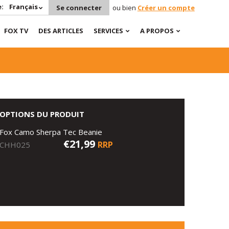
:
Français
Se connecter
ou bien
Créer un compte
FOX TV
DES ARTICLES
SERVICES
A PROPOS
OPTIONS DU PRODUIT
Fox Camo Sherpa Tec Beanie
€21,99
RRP
CHH025