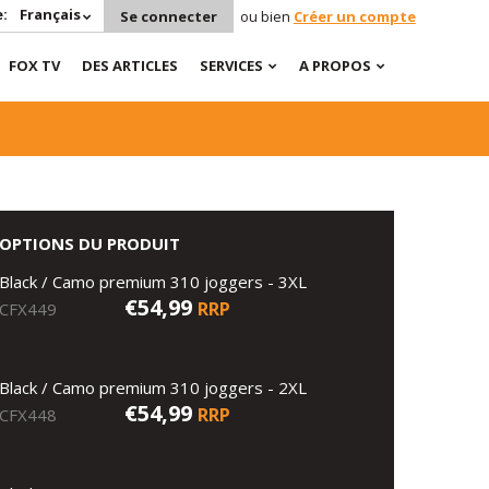
:
Français
Se connecter
ou bien
Créer un compte
FOX TV
DES ARTICLES
SERVICES
A PROPOS
OPTIONS DU PRODUIT
Black / Camo premium 310 joggers - 3XL
€54,99
RRP
CFX449
Black / Camo premium 310 joggers - 2XL
€54,99
RRP
CFX448