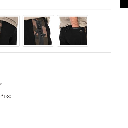
me
if Fox