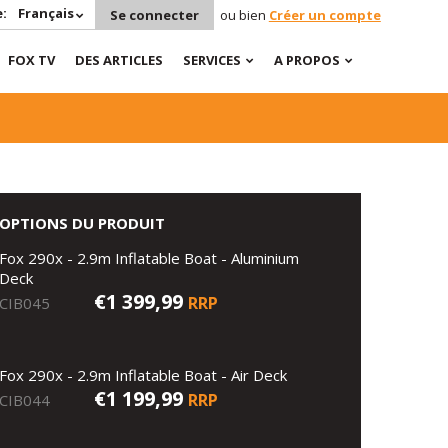
:
Français
Se connecter
ou bien
Créer un compte
FOX TV
DES ARTICLES
SERVICES
A PROPOS
OPTIONS DU PRODUIT
Fox 290x - 2.9m Inflatable Boat - Aluminium
Deck
€1 399,99
RRP
CIB045
Fox 290x - 2.9m Inflatable Boat - Air Deck
€1 199,99
RRP
CIB044