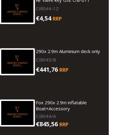
Air valve key USE CIB-011
CIB044-12
€4,54
RRP
290x 2.9m Aluminium deck only
CIB045/B
€441,76
RRP
Fox 290x 2.9m inflatable
Boat+Accessory
CIB044/A
€845,56
RRP