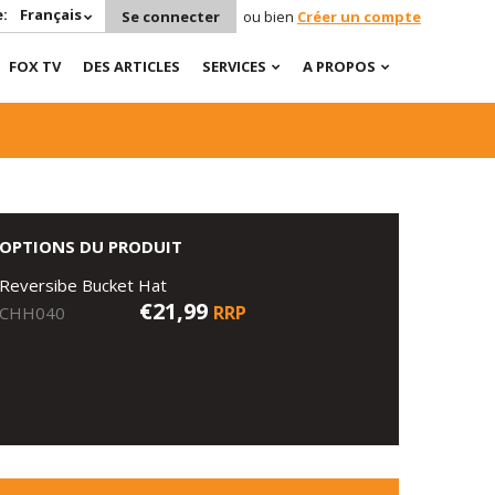
:
Français
Se connecter
ou bien
Créer un compte
FOX TV
DES ARTICLES
SERVICES
A PROPOS
OPTIONS DU PRODUIT
Reversibe Bucket Hat
€21,99
RRP
CHH040