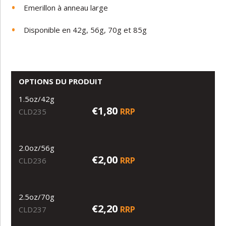
Emerillon à anneau large
Disponible en 42g, 56g, 70g et 85g
OPTIONS DU PRODUIT
1.5oz/42g
€1,80
RRP
CLD235
2.0oz/56g
€2,00
RRP
CLD236
2.5oz/70g
€2,20
RRP
CLD237