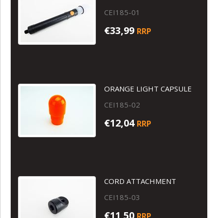
CEI185-01
€33,99
RRP
ORANGE LIGHT CAPSULE
CEI185-02
€12,04
RRP
CORD ATTACHMENT
CEI185-03
€11,50
RRP