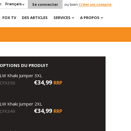
:
Français
Se connecter
ou bien
Créer un compte
FOX TV
DES ARTICLES
SERVICES
A PROPOS
OPTIONS DU PRODUIT
LW Khaki Jumper 3XL
€34,99
RRP
CFX350
LW Khaki Jumper 2XL
€34,99
RRP
CFX349