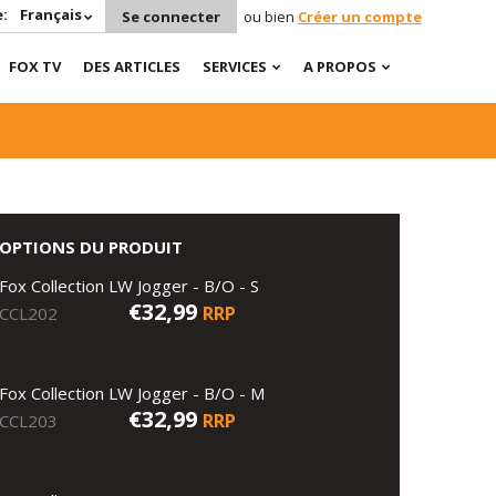
:
Français
Se connecter
ou bien
Créer un compte
FOX TV
DES ARTICLES
SERVICES
A PROPOS
OPTIONS DU PRODUIT
Fox Collection LW Jogger - B/O - S
€32,99
RRP
CCL202
Fox Collection LW Jogger - B/O - M
€32,99
RRP
CCL203