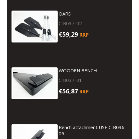
OARS
CIB037-02
€59,29
RRP
WOODEN BENCH
CIB037-01
€56,87
RRP
Bench attachment USE CIB036-
06