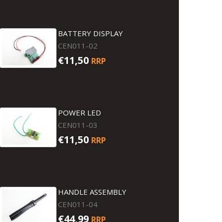
BATTERY DISPLAY
CEN011-02
€11,50
RRP
POWER LED
CEN011-03
€11,50
RRP
HANDLE ASSEMBLY
CEN011-04
€44,99
RRP