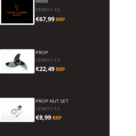
Motor
CEN011-10
€67,99
RRP
PROP
CEN011-12
€22,49
RRP
PROP NUT SET
CEN011-13
€8,99
RRP