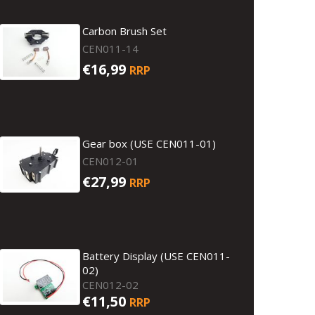
Carbon Brush Set
CEN011-14
€16,99
RRP
Gear box (USE CEN011-01)
CEN012-01
€27,99
RRP
Battery Display (USE CEN011-
02)
CEN012-02
€11,50
RRP