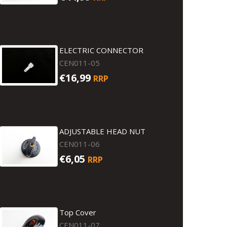
ELECTRIC CONNECTOR
CEN011-05
€16,99
RRP
ADJUSTABLE HEAD NUT
CEN011-06
€6,05
RRP
Top Cover
CEN011-07