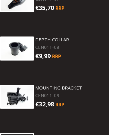
€35,70
RRP
DEPTH COLLAR
CEN011-08
€9,99
RRP
MOUNTING BRACKET
CEN011-09
€32,98
RRP