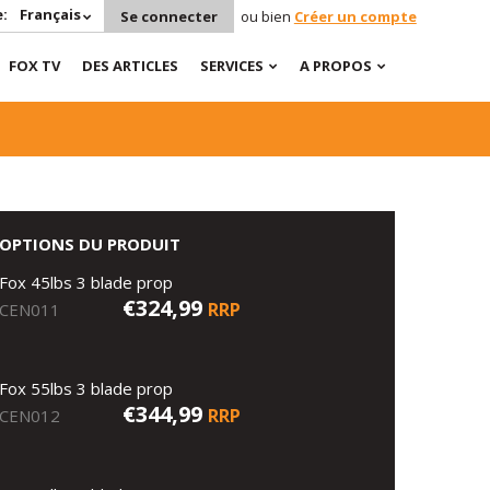
:
Français
Se connecter
ou bien
Créer un compte
FOX TV
DES ARTICLES
SERVICES
A PROPOS
OPTIONS DU PRODUIT
Fox 45lbs 3 blade prop
€324,99
RRP
CEN011
Fox 55lbs 3 blade prop
€344,99
RRP
CEN012