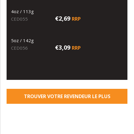
4oz / 113g
€2,69
RRP
CED055
5oz / 142g
€3,09
RRP
CED056
TROUVER VOTRE REVENDEUR LE PLUS
PROCHE