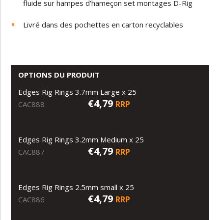
fluide
sur
hampes d’hameçon set montages D-Rig
Livré
dans
des pochettes
en
carton
recyclables
OPTIONS DU PRODUIT
Edges Rig Rings 3.7mm Large x 25
€4,79
RRP
CAC888
Edges Rig Rings 3.2mm Medium x 25
€4,79
RRP
CAC887
Edges Rig Rings 2.5mm small x 25
€4,79
RRP
CAC886