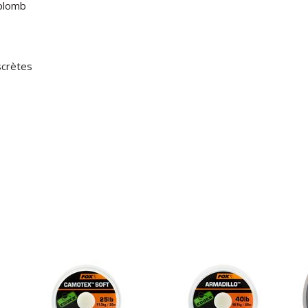
 plomb
scrètes