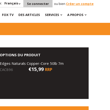
:
Français
Se connecter
ou bien
Créer un compte
FOX TV
DES ARTICLES
SERVICES
A PROPOS
OPTIONS DU PRODUIT
Edges Naturals Copper-Core 50lb 7m
€15,99
RRP
CAC896