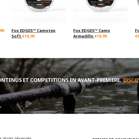
99
Fox EDGES™ Camotex
Fox EDGES™ Camo
F
Soft
€18,99
Armadillo
€18,99
€
NTENUS ET COMPETITIONS EN AVANT-PREMIERE.
DISCO
s droits réservés.