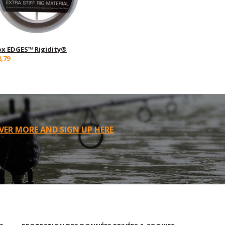
ox EDGES™ Rigidity®
8,79
VER MORE AND SIGN UP HERE