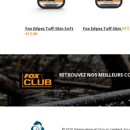
Fox Edges Tuff-Skin Soft
Fox Edges Tuff-Skin
€17,
€17,99
RETROUVEZ NOS MEILLEURS CO
© FOX International Group Limited. tou