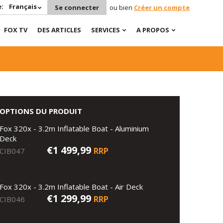
:
Français
Se connecter
ou bien
Créer un compte
FOX TV
DES ARTICLES
SERVICES
A PROPOS
OPTIONS DU PRODUIT
Fox 320x - 3.2m Inflatable Boat - Aluminium
Deck
€1 499,99
RRP
CIB047
Fox 320x - 3.2m Inflatable Boat - Air Deck
€1 299,99
RRP
CIB046