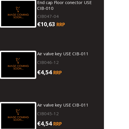
End cap Floor conector USE
CIB-010
CIB047-04
€10,63
RRP
Air valve key USE CIB-011
CIB046-12
€4,54
RRP
Air valve key USE CIB-011
CIB045-12
€4,54
RRP