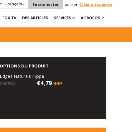
:
Français
Se connecter
ou bien
Créer un compte
FOX TV
DES ARTICLES
SERVICES
A PROPOS
OPTIONS DU PRODUIT
Edges Naturals Flippa
€4,79
RRP
CAC884