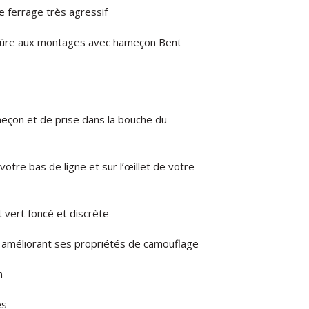
e ferrage
très
agressif
ûre
aux montages avec hameçon Bent
meçon
et
de
prise
dans
la
bouche
du
votre
bas de ligne
et
sur
l’œillet
de
votre
t
vert
foncé
et
discrète
améliorant
ses
propriétés
de
camouflage
n
es