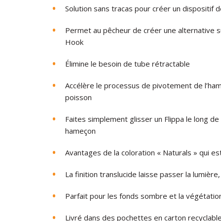
Solution
sans
tracas
pour
créer
un
dispositif
d
Permet
au
pêcheur
de
créer
une
alternative
s
Hook
Élimine
le
besoin
de
tube
rétractable
Accélère
le
processus
de
pivotement
de
l’ha
poisson
Faites
simplement
glisser
un
Flippa
le
long
de 
hameçon
Avantages
de
la
coloration
« Naturals »
qui
es
La
finition
translucide
laisse
passer
la
lumière,
Parfait
pour
les
fonds sombre et la végétatio
Livré
dans
des
pochettes
en
carton
recyclabl