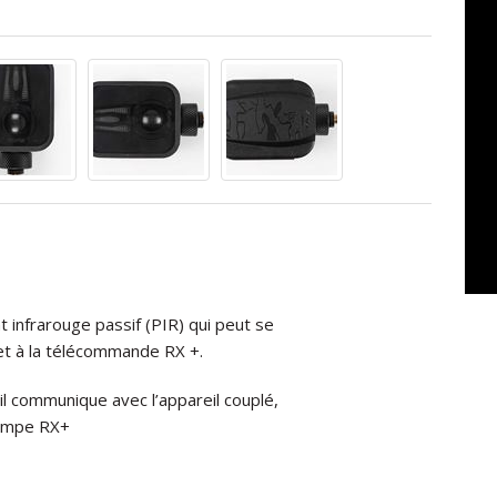
t
infrarouge
passif
(PIR)
qui
peut
se
et
à
la
télécommande
RX
+.
il
communique
avec
l’appareil
couplé,
ampe
RX+