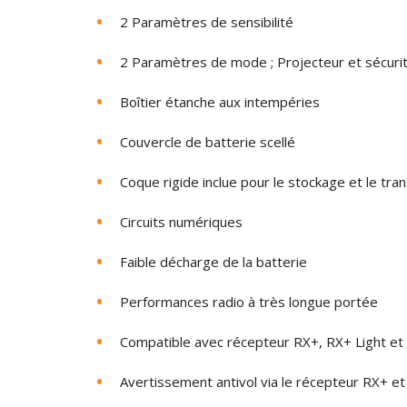
2
Paramètres
de
sensibilité
2
Paramètres
de
mode ;
Projecteur
et
sécuri
Boîtier
étanche
aux intempéries
Couvercle
de
batterie
scellé
Coque rigide
inclue
pour
le
stockage
et
le
tra
Circuits
numériques
Faible
décharge
de
la
batterie
Performances
radio
à
très
longue
portée
Compatible avec récepteur
RX+
,
RX+
Light
et
Avertissement
antivol
via
le
récepteur
RX+
et