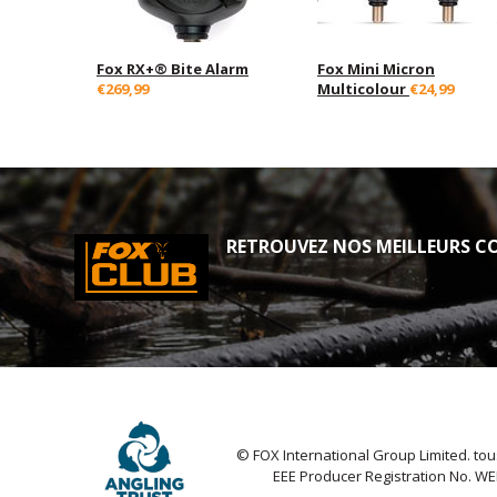
Fox RX+® Bite Alarm
Fox Mini Micron
€269,99
Multicolour
€24,99
RETROUVEZ NOS MEILLEURS CO
© FOX International Group Limited. tou
EEE Producer Registration No. W