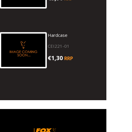
Hardcase
CEI221-01
€1,30
RRP