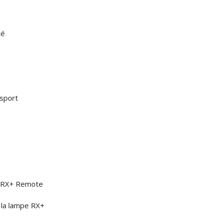
té
nsport
RX+
Remote
la
lampe
RX+