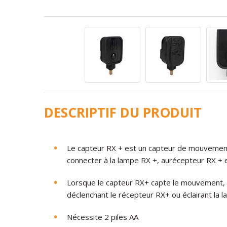
DESCRIPTIF DU PRODUIT
Le
capteur RX +
est
un
capteur
de
mouvemen
connecter
à
la
lampe
RX +
,
au
récepteur
RX +
Lorsque
le
capteur
RX+
capte
le
mouvement
,
déclenchant
le
récepteur
RX+
ou
éclairant
la
l
Nécessite
2
piles
AA