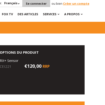
:
Français
Se connecter
ou bien
Créer un compte
FOX TV
DES ARTICLES
SERVICES
A PROPOS
OPTIONS DU PRODUIT
RX+ Sensor
€120,00
RRP
CEI221