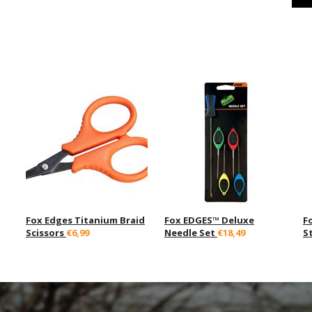
Fox Edges Titanium Braid
Fox EDGES™ Deluxe
F
Scissors
€6,99
Needle Set
€18,49
S