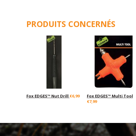
PRODUITS CONCERNÉS
Fox EDGES™ Nut Drill
€6,99
Fox EDGES™ Multi Tool
€7,99