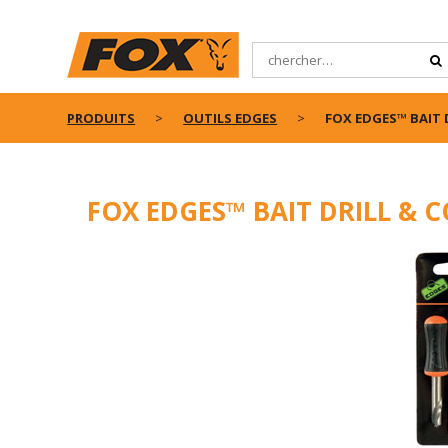
PRODUITS
OUTILS EDGES
FOX EDGES™ BAIT 
FOX EDGES™ BAIT DRILL & C