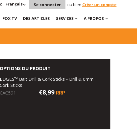
:
Français
Se connecter
ou bien
Créer un compte
FOX TV
DES ARTICLES
SERVICES
A PROPOS
OPTIONS DU PRODUIT
EDGES™ Bait Drill & Cork Sticks - Drill & 6mm
Cork Sticks
€8,99
RRP
CAC591