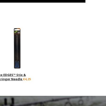
ox EDGES™ Stix &
tringer Needle
€4,25