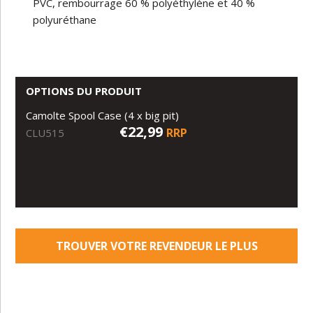
PVC, rembourrage 60 % polyéthylène et 40 %
polyuréthane
OPTIONS DU PRODUIT
Camolte Spool Case (4 x big pit)
€22,99
RRP
CLU515
TROUVER VOTRE REVENDEUR LE PLUS
PROCHE