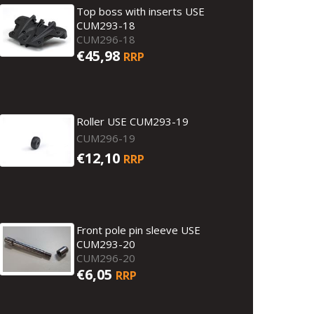
Top boss with inserts USE
CUM293-18
CUM296-18
€45,98
RRP
Roller USE CUM293-19
CUM296-19
€12,10
RRP
Front pole pin sleeve USE
CUM293-20
CUM296-20
€6,05
RRP