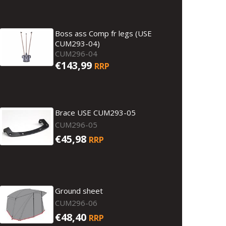
Boss ass Comp fr legs (USE
CUM293-04)
CUM296-04
€143,99
RRP
Brace USE CUM293-05
CUM296-05
€45,98
RRP
Ground sheet
CUM296-06
€48,40
RRP