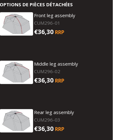
OPTIONS DE PIÈCES DÉTACHÉES
Front leg assembly
CUM296-01
€36,30
RRP
Middle leg assembly
CUM296-02
€36,30
RRP
Rear leg assembly
CUM296-03
€36,30
RRP