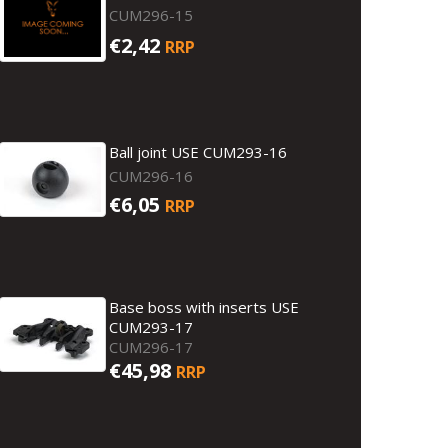
CUM296-15
€2,42
RRP
Ball joint USE CUM293-16
CUM296-16
€6,05
RRP
Base boss with inserts USE
CUM293-17
CUM296-17
€45,98
RRP