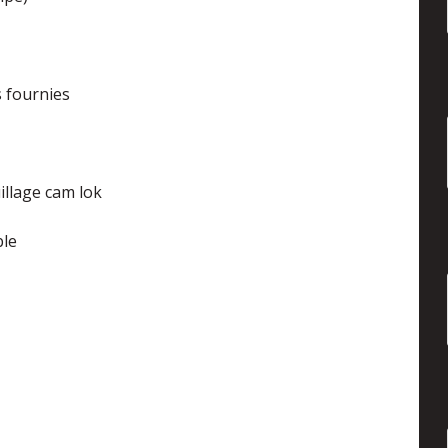
s fournies
llage cam lok
ble