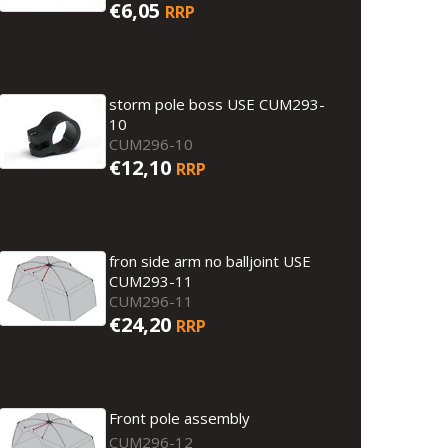
€6,05
RRP
storm pole boss USE CUM293-
10
CUM296-10
€12,10
RRP
fron side arm no balljoint USE
CUM293-11
CUM296-11
€24,20
RRP
Front pole assembly
CUM296-12