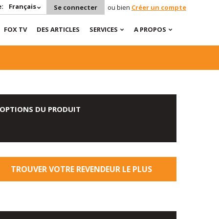
:
Français
Se connecter
ou bien
Créer un compte
FOX TV
DES ARTICLES
SERVICES
A PROPOS
OPTIONS DU PRODUIT
TROUVER VOTRE REVENDEUR LE PLUS
PROCHE