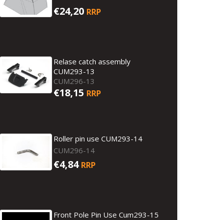
€24,20
RRP
Relase catch assembly
CUM293-13
CUM296-13
€18,15
RRP
Roller pin use CUM293-14
CUM296-14
€4,84
RRP
Front Pole Pin Use Cum293-15