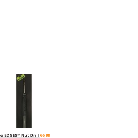
ox EDGES™ Nut Drill
€6,99