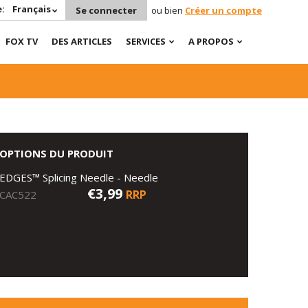
:
Français
Se connecter
ou bien
Créer un compte
FOX TV
DES ARTICLES
SERVICES
A PROPOS
OPTIONS DU PRODUIT
EDGES™ Splicing Needle - Needle
€3,99
RRP
CAC522