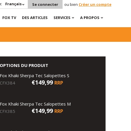
:
Français
Se connecter
ou bien
Créer un compte
FOX TV
DES ARTICLES
SERVICES
A PROPOS
OPTIONS DU PRODUIT
Fox Khaki Sherpa Tec Salopettes S
€149,99
RRP
CFX384
Fox Khaki Sherpa Tec Salopettes M
€149,99
RRP
CFX385