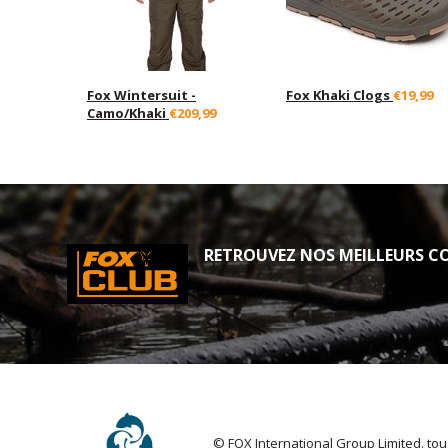
Fox Wintersuit -
Fox Khaki Clogs
€19,99
Camo/Khaki
€209,99
RETROUVEZ NOS MEILLEURS CO
© FOX International Group Limited. tou