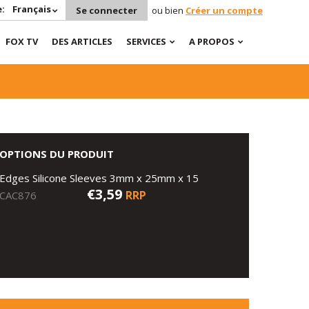
:
Français
Se connecter
ou bien
Créer un compte
FOX TV
DES ARTICLES
SERVICES
A PROPOS
OPTIONS DU PRODUIT
Edges Silicone Sleeves 3mm x 25mm x 15
€3,59
RRP
CAC876