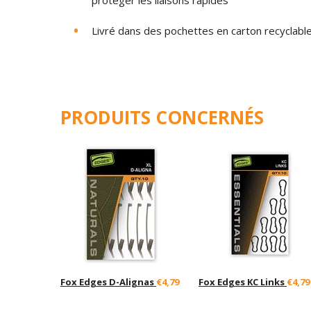
protéger
les
liaisons
rapides
Livré
dans
des
pochettes
en
carton
recyclabl
PRODUITS CONCERNÉS
Fox Edges D-Alignas
€4,79
Fox Edges KC Links
€4,79