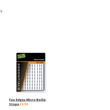
es
Fox Edges Micro Boilie
Stops
€3,59