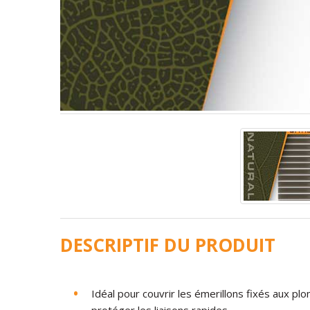
DESCRIPTIF DU PRODUIT
Idéal
pour
couvrir
les
émerillons
fixés
aux
plo