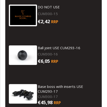
DO NOT USE
CUM300-15
€2,42
RRP
Ball joint USE CUM293-16
CUM300-16
€6,05
RRP
Base boss with inserts USE
CUM293-17
CUM300-17
€45,98
RRP