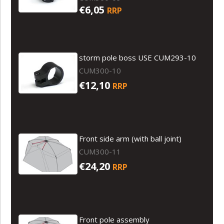
€6,05
RRP
storm pole boss USE CUM293-10
CUM300-10
€12,10
RRP
Front side arm (with ball joint)
CUM300-11
€24,20
RRP
Front pole assembly