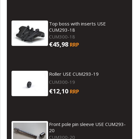
Top boss with inserts USE
CUM293-18
CUM300-18
€45,98
RRP
Roller USE CUM293-19
CUM300-19
€12,10
RRP
Front pole pin sleeve USE CUM293-
20
CUM300-20