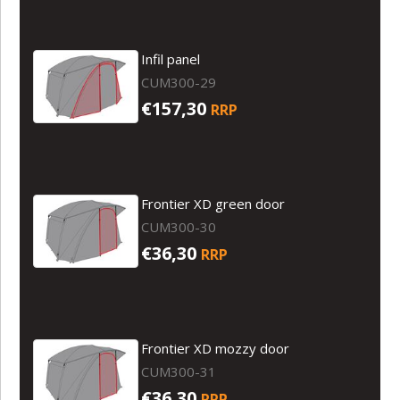
Infil panel
CUM300-29
€157,30
RRP
Frontier XD green door
CUM300-30
€36,30
RRP
Frontier XD mozzy door
CUM300-31
€36,30
RRP