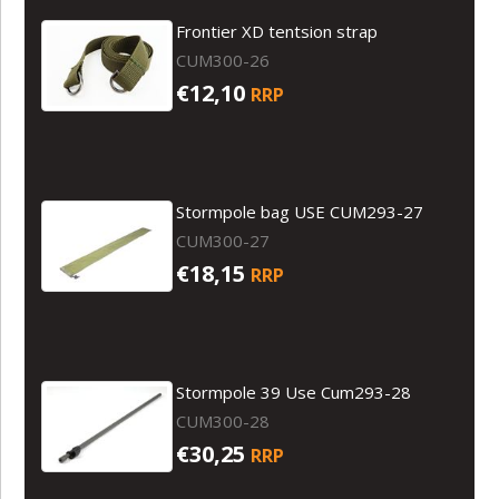
Frontier XD tentsion strap
CUM300-26
€12,10
RRP
Stormpole bag USE CUM293-27
CUM300-27
€18,15
RRP
Stormpole 39 Use Cum293-28
CUM300-28
€30,25
RRP