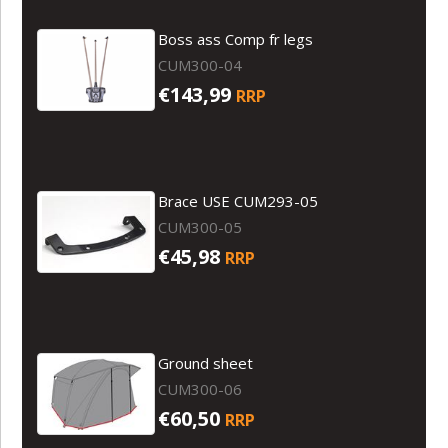
Boss ass Comp fr legs
CUM300-04
€143,99
RRP
Brace USE CUM293-05
CUM300-05
€45,98
RRP
Ground sheet
CUM300-06
€60,50
RRP