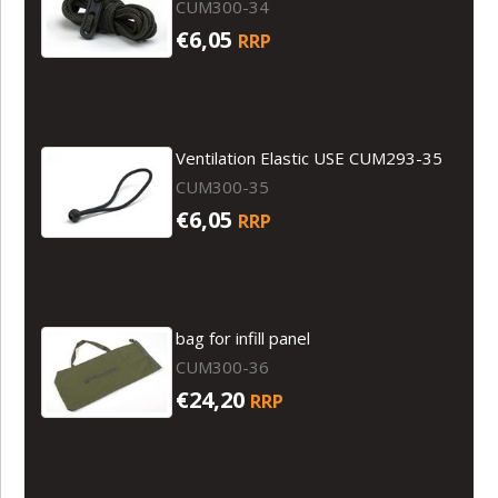
CUM300-34
€6,05
RRP
Ventilation Elastic USE CUM293-35
CUM300-35
€6,05
RRP
bag for infill panel
CUM300-36
€24,20
RRP