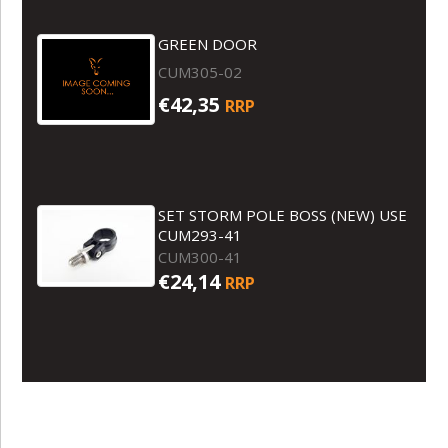
GREEN DOOR
CUM305-02
€42,35
RRP
SET STORM POLE BOSS (NEW) USE
CUM293-41
CUM300-41
€24,14
RRP