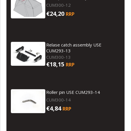
CUM300-12
€24,20
RRP
Relase catch assembly USE
CUM293-13
CUM300-13
€18,15
RRP
Roller pin USE CUM293-14
CUM300-14
€4,84
RRP