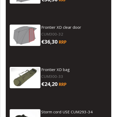
Frontier XD clear door
CUM300-32
€36,30
RRP
Frontier XD bag
CUM300-33
€24,20
RRP
Storm cord USE CUM293-34