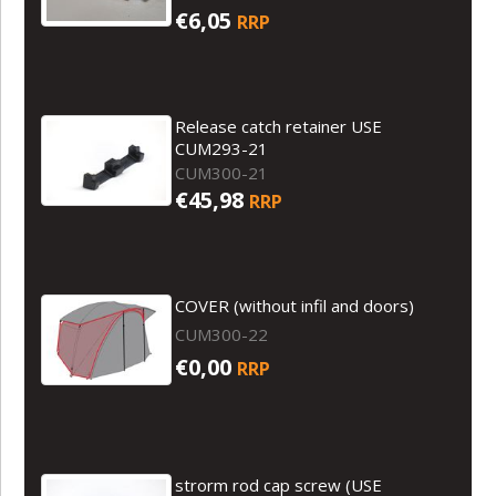
€6,05
RRP
Release catch retainer USE
CUM293-21
CUM300-21
€45,98
RRP
COVER (without infil and doors)
CUM300-22
€0,00
RRP
strorm rod cap screw (USE