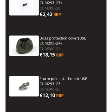
CUM293-23)
CUM300-23
€2,42
RRP
Boss protection cover(USE
CUM293-24)
CUM300-24
€18,15
RRP
Storm pole attachment USE
CUM293-25
CUM300-25
€12,10
RRP