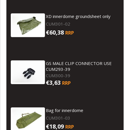
XD innerdome groundsheet only
CUM301-02
€60,38
RRP
GS MALE CLIP CONNECTOR USE
CUM293-39
CUM300-39
€3,63
RRP
Bag for innerdome
CUM301-03
€18,09
RRP