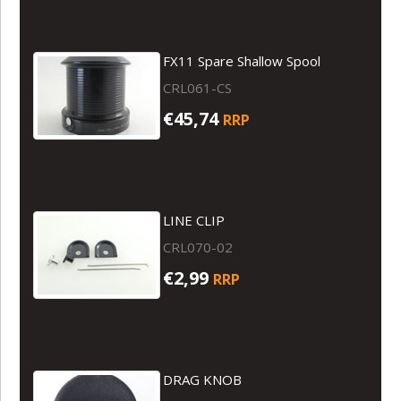
FX11 Spare Shallow Spool
CRL061-CS
€45,74
RRP
LINE CLIP
CRL070-02
€2,99
RRP
DRAG KNOB