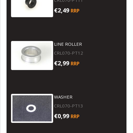
€2,49
RRP
LINE ROLLER
CRL070-PT12
€2,99
RRP
WASHER
CRL070-PT13
€0,99
RRP