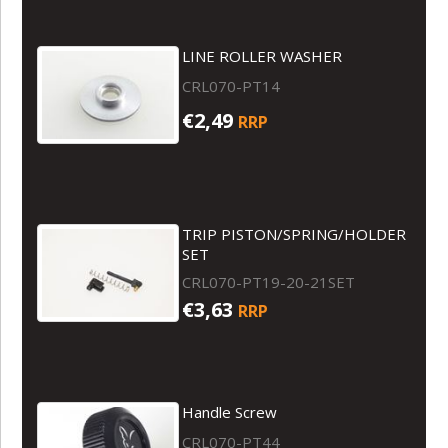
LINE ROLLER WASHER
CRL070-PT14
€2,49
RRP
TRIP PISTON/SPRING/HOLDER
SET
CRL070-PT19-20-21SET
€3,63
RRP
Handle Screw
CRL070-PT44