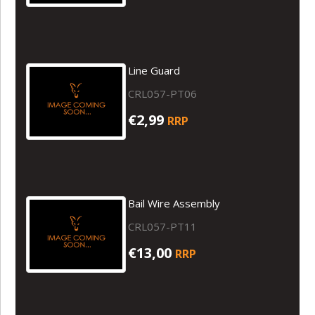
Line Guard
CRL057-PT06
€2,99
RRP
Bail Wire Assembly
CRL057-PT11
€13,00
RRP