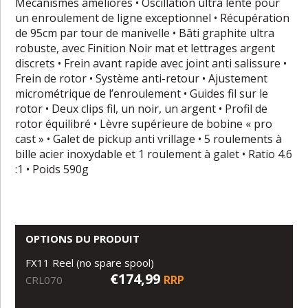
Mécanismes améliorés • Oscillation ultra lente pour
un enroulement de ligne exceptionnel • Récupération
de 95cm par tour de manivelle • Bâti graphite ultra
robuste, avec Finition Noir mat et lettrages argent
discrets • Frein avant rapide avec joint anti salissure •
Frein de rotor • Système anti-retour • Ajustement
micrométrique de l’enroulement • Guides fil sur le
rotor • Deux clips fil, un noir, un argent • Profil de
rotor équilibré • Lèvre supérieure de bobine « pro
cast » • Galet de pickup anti vrillage • 5 roulements à
bille acier inoxydable et 1 roulement à galet • Ratio 4.6
:1 • Poids 590g
OPTIONS DU PRODUIT
FX11 Reel (no spare spool)
€174,99
RRP
CRL070