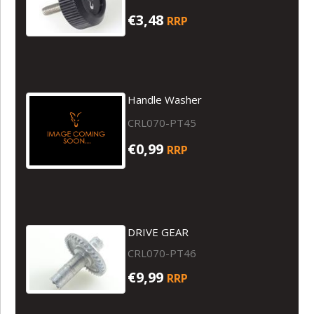
€3,48
RRP
Handle Washer
CRL070-PT45
€0,99
RRP
DRIVE GEAR
CRL070-PT46
€9,99
RRP