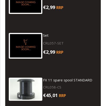
€2,99
RRP
Set
CRL057-SET
€2,99
RRP
FX 11 spare spool STANDARD
CRL058-CS
€45,01
RRP