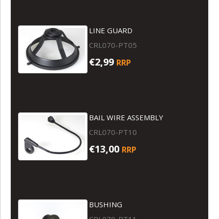
LINE GUARD
CRL070-PT05
€2,99
RRP
BAIL WIRE ASSEMBLY
CRL070-PT10
€13,00
RRP
BUSHING
CRL070-PT11