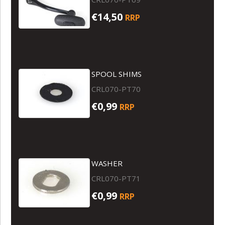
€14,50
RRP
SPOOL SHIMS
CRL070-PT70
€0,99
RRP
WASHER
CRL070-PT71
€0,99
RRP