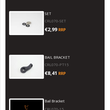
SET
CRL070-SET
€2,99
RRP
BAIL BRACKET
CRL070-PT15
€8,41
RRP
Bail Bracket
CRL070-15