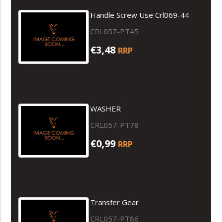
Handle Screw Use Crl069-44
CRL057-PT45
€3,48
RRP
WASHER
CRL057-PT78
€0,99
RRP
Transfer Gear
CRL057-PT86