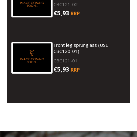
CBC121-02
€5,93
RRP
Front leg sprung ass (USE
CBC120-01)
CBC121-01
€5,93
RRP