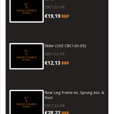
CBC122-06
€19,19
RRP
Slider (USE CBC120-05)
CBC122-05
€12,13
RRP
Rear Leg Frame inc. Sprung Ass. &
Foot
CBC122-04
€28,22
RRP