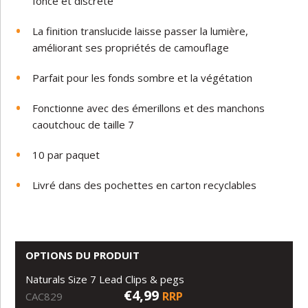
foncé
et
discrète
La
finition
translucide
laisse
passer
la
lumière,
améliorant
ses
propriétés
de
camouflage
Parfait
pour
les
fonds sombre
et
la végétation
Fonctionne
avec
des
émerillons
et
des
manchons
caoutchouc de
taille
7
10
par
paquet
Livré
dans
des
pochettes
en
carton
recyclables
OPTIONS DU PRODUIT
Naturals Size 7 Lead Clips & pegs
€4,99
RRP
CAC829