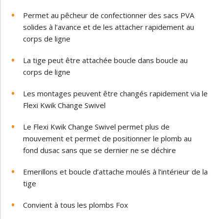
Permet
au
pêcheur
de confectionner des
sacs
PVA
solides
à
l
’
avance
et
de
les
attacher
rapidement
au
corps de ligne
La
tige
peut
être
attachée
boucle
dans
boucle
au
corps de ligne
Les
montages
peuvent
être
changés
rapidement
via
le
Flexi
Kwik
Change
Swivel
Le Flexi
Kwik
Change
Swivel
permet
plus
de
mouvement
et
permet
de
positionner
le
plomb
au
fond
du
sac
sans
que se dernier ne se déchire
Emerillons et boucle d’attache
moulés
à
l’intérieur
de
la
tige
Convient
à
tous
les
plombs
Fox