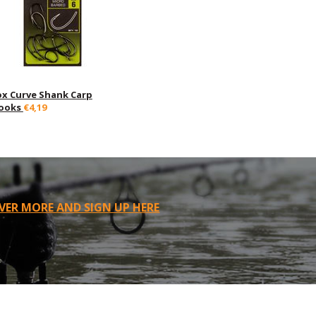
ox Curve Shank Carp
ooks
€4,19
VER MORE AND SIGN UP HERE