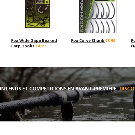
Fox Wide Gape Beaked
Fox Curve Shank
€3,99
F
Carp Hooks
€4,19
H
NTENUS ET COMPETITIONS EN AVANT-PREMIERE.
DISCO