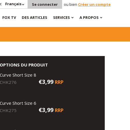
:
Français
Se connecter
ou bien
Créer un compte
FOX TV
DES ARTICLES
SERVICES
A PROPOS
OPTIONS DU PRODUIT
Curve Short Size 8
€3,99
RRP
CHK276
Curve Short Size 6
€3,99
RRP
CHK275