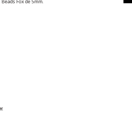
en Beads Fox de 5mm.
er