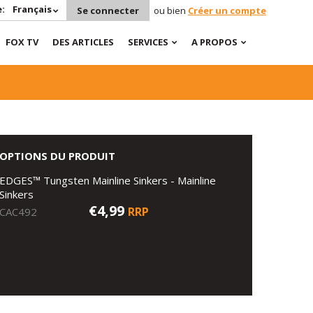
:
Français
Se connecter
ou bien
Créer un compte
FOX TV
DES ARTICLES
SERVICES
A PROPOS
OPTIONS DU PRODUIT
EDGES™ Tungsten Mainline Sinkers - Mainline
Sinkers
€4,99
RRP
CAC492