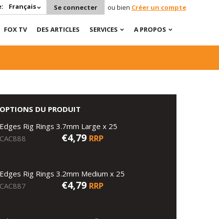
:
Français
Se connecter
ou bien
Créer un compte
FOX TV
DES ARTICLES
SERVICES
A PROPOS
OPTIONS DU PRODUIT
Edges Rig Rings 3.7mm Large x 25
€4,79
RRP
CAC888
Edges Rig Rings 3.2mm Medium x 25
€4,79
RRP
CAC887