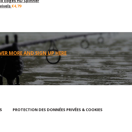
ox Edges HD Spinner
wivels
€4,79
VER MORE AND SIGN UP HERE
S
PROTECTION DES DONNÉES PRIVÉES & COOKIES