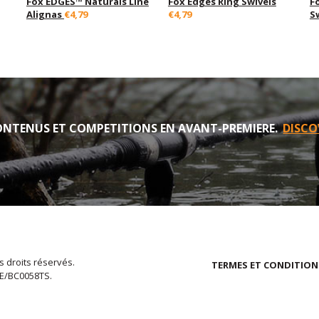
Fox EDGES™ Naturals Line
Fox Edges Ring Swivels
F
Alignas
€4,79
€4,79
S
NTENUS ET COMPETITIONS EN AVANT-PREMIERE.
DISCO
s droits réservés.
TERMES ET CONDITION
EE/BC0058TS.