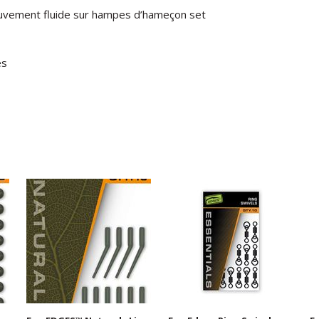
uvement
fluide
sur
hampes d’hameçon set
es