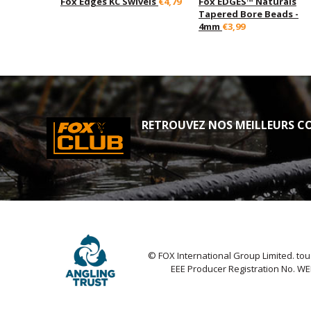
Fox Edges KC Swivels
€4,79
Fox EDGES™ Naturals
Tapered Bore Beads -
4mm
€3,99
RETROUVEZ NOS MEILLEURS CO
© FOX International Group Limited. tou
EEE Producer Registration No. W