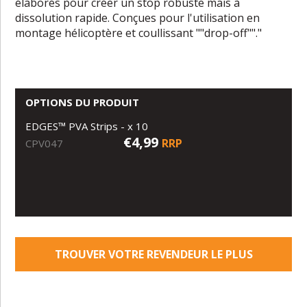
élaborés pour créer un stop robuste mais à
dissolution rapide. Conçues pour l'utilisation en
montage hélicoptère et coullissant ""drop-off""."
OPTIONS DU PRODUIT
EDGES™ PVA Strips - x 10
€4,99
RRP
CPV047
TROUVER VOTRE REVENDEUR LE PLUS
PROCHE