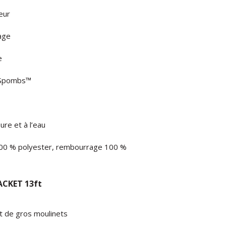
eur
age
e
t Spombs™
ure et à l’eau
 100 % polyester, rembourrage 100 %
CKET 13ft
t de gros moulinets