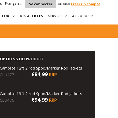
:
Français
Se connecter
ou bien
Créer un compte
FOX TV
DES ARTICLES
SERVICES
A PROPOS
OPTIONS DU PRODUIT
Camolite 12ft 2 rod Spod/Marker Rod Jackets
€84,99
RRP
CLU477
Camolite 13ft 2 rod Spod/Marker Rod Jackets
€94,99
RRP
CLU476