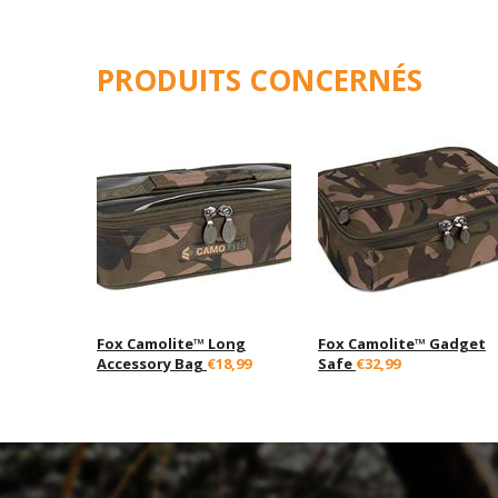
PRODUITS CONCERNÉS
Fox Camolite™ Long
Fox Camolite™ Gadget
Accessory Bag
€18,99
Safe
€32,99