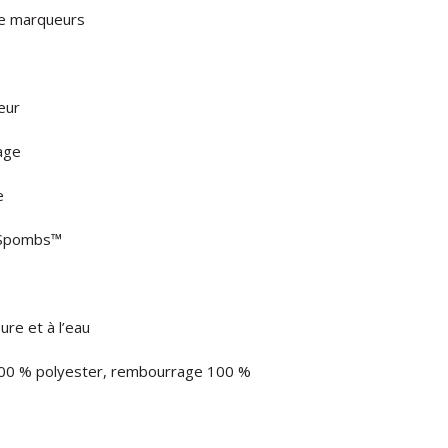
de marqueurs
eur
age
e
t Spombs™
ure et à l’eau
 100 % polyester, rembourrage 100 %