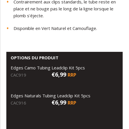
Contrairement aux clips standards, le tube reste en
place et ne bouge pas le long de la ligne lorsque le
plomb s'éjecte.
Disponible en Vert Naturel et Camouflage.
OPTIONS DU PRODUIT
Edges Camo Tubing Leadclip Kit 5pcs
€6,99
RRP
CAC919
Edges Naturals Tubing Leadclip Kit 5pcs
€6,99
RRP
CAC916