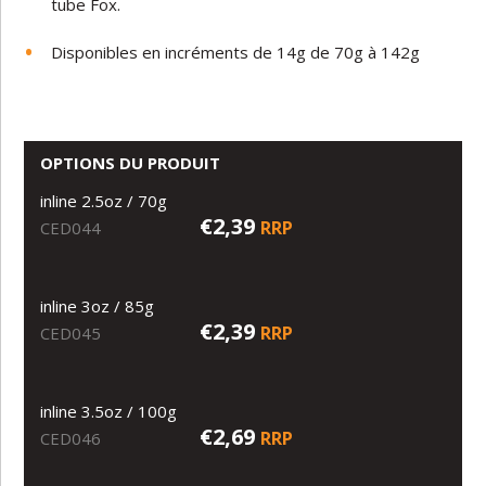
tube Fox.
Disponibles en incréments de 14g de 70g à 142g
OPTIONS DU PRODUIT
inline 2.5oz / 70g
€2,39
RRP
CED044
inline 3oz / 85g
€2,39
RRP
CED045
inline 3.5oz / 100g
€2,69
RRP
CED046