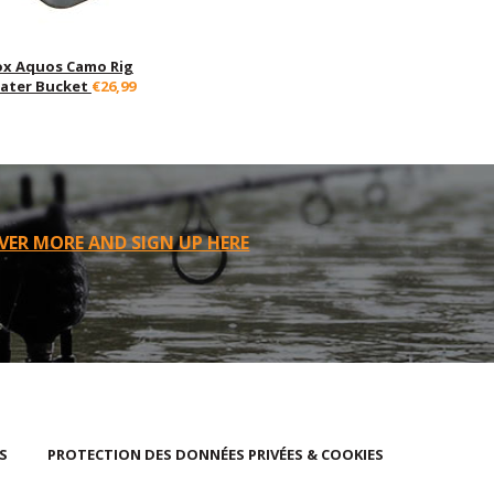
ox Aquos Camo Rig
ater Bucket
€26,99
VER MORE AND SIGN UP HERE
S
PROTECTION DES DONNÉES PRIVÉES & COOKIES