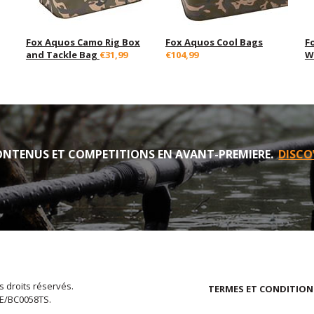
Fox Aquos Camo Rig Box
Fox Aquos Cool Bags
F
and Tackle Bag
€31,99
€104,99
W
NTENUS ET COMPETITIONS EN AVANT-PREMIERE.
DISCO
s droits réservés.
TERMES ET CONDITION
EE/BC0058TS.