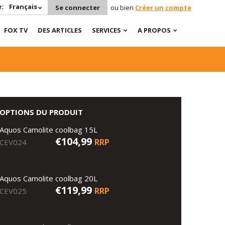
:
Français
Se connecter
ou bien
Créer un compte
FOX TV
DES ARTICLES
SERVICES
A PROPOS
OPTIONS DU PRODUIT
Aquos Camolite coolbag 15L
€104,99
RRP
CEV024
Aquos Camolite coolbag 20L
€119,99
RRP
CEV025