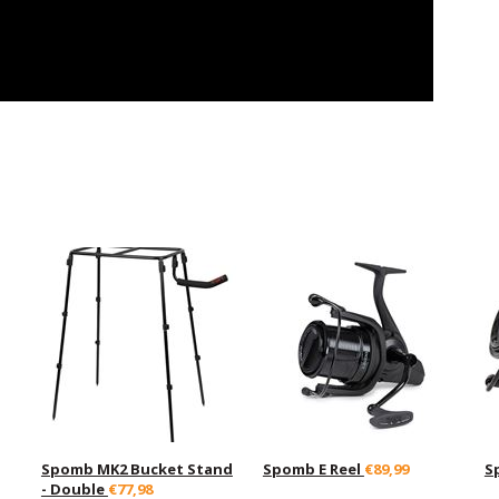
Spomb MK2 Bucket Stand
Spomb E Reel
€89,99
S
- Double
€77,98