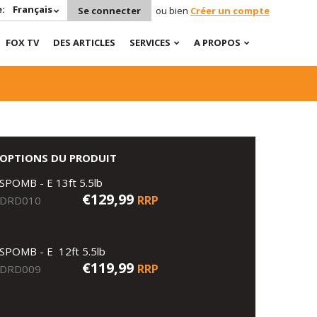
:
Français
Se connecter
ou bien
Créer un compte
FOX TV
DES ARTICLES
SERVICES
A PROPOS
OPTIONS DU PRODUIT
SPOMB - E 13ft 5.5lb
€129,99
RRP
DRD010
SPOMB - E 12ft 5.5lb
€119,99
RRP
DRD009