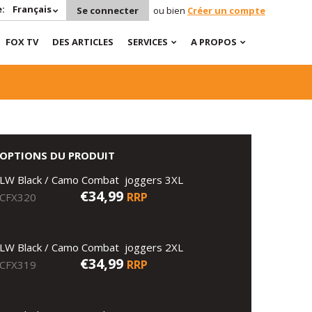
:
Français
Se connecter
ou bien
Créer un compte
FOX TV
DES ARTICLES
SERVICES
A PROPOS
OPTIONS DU PRODUIT
LW Black / Camo Combat joggers 3XL
€34,99
RRP
CFX320
LW Black / Camo Combat joggers 2XL
€34,99
RRP
CFX319