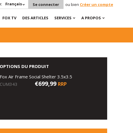
:
Français
Se connecter
ou bien
Créer un compte
FOX TV
DES ARTICLES
SERVICES
A PROPOS
OPTIONS DU PRODUIT
Fox Air Frame Social Shelter 3.5x3.5
€699,99
RRP
CUM343