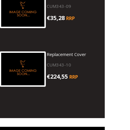
CUM343-09
€35,28
RRP
Replacement Cover
CUM343-10
€224,55
RRP