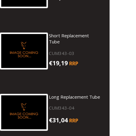
Short Replacement
Tube
CUM343-03
€19,19
RRP
Long Replacement Tube
CUM343-04
€31,04
RRP