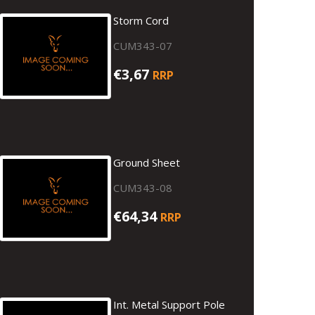
Storm Cord
CUM343-07
€3,67
RRP
Ground Sheet
CUM343-08
€64,34
RRP
Int. Metal Support Pole