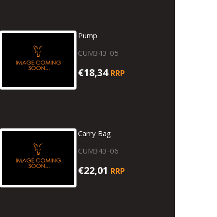
Pump
CUM343-05
€18,34
RRP
Carry Bag
CUM343-06
€22,01
RRP