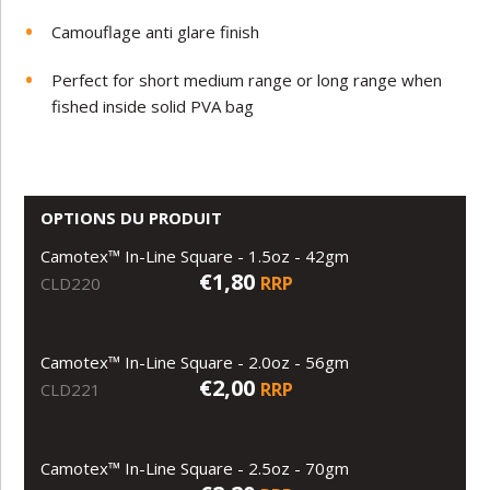
Camouflage anti glare finish
Perfect for short medium range or long range when
fished inside solid PVA bag
OPTIONS DU PRODUIT
Camotex™ In-Line Square - 1.5oz - 42gm
€1,80
RRP
CLD220
Camotex™ In-Line Square - 2.0oz - 56gm
€2,00
RRP
CLD221
Camotex™ In-Line Square - 2.5oz - 70gm