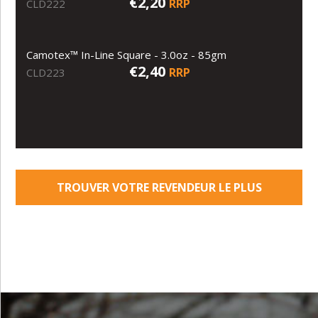
€2,20
RRP
CLD222
Camotex™ In-Line Square - 3.0oz - 85gm
€2,40
RRP
CLD223
TROUVER VOTRE REVENDEUR LE PLUS
PROCHE