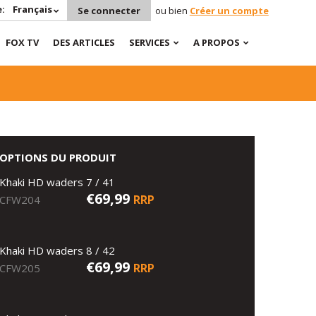
:
Français
Se connecter
ou bien
Créer un compte
FOX TV
DES ARTICLES
SERVICES
A PROPOS
OPTIONS DU PRODUIT
Khaki HD waders 7 / 41
€69,99
RRP
CFW204
Khaki HD waders 8 / 42
€69,99
RRP
CFW205