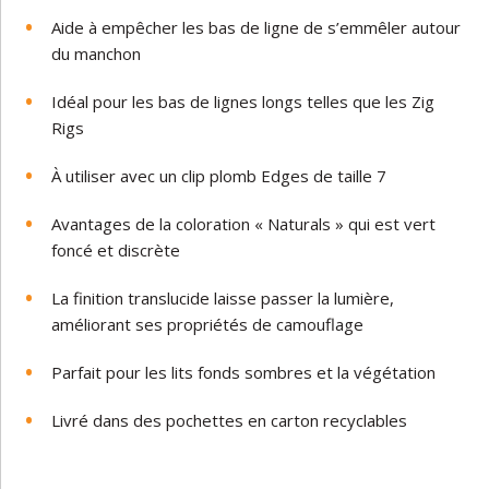
Aide
à
empêcher
les
bas de ligne
de
s’emmêler
autour
du
manchon
Idéal
pour
les
bas de lignes longs
telles
que
les
Zig
Rigs
À
utiliser
avec
un
clip
plomb
Edges
de
taille
7
Avantages
de
la
coloration
« Naturals »
qui
est
vert
foncé
et
discrète
La
finition
translucide
laisse
passer
la
lumière,
améliorant
ses
propriétés
de
camouflage
Parfait
pour
les
lits
fonds sombres et la végétation
Livré
dans
des
pochettes
en
carton
recyclables