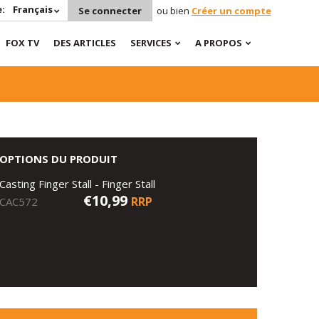
:
Français
Se connecter
ou bien
Créer un compte
FOX TV
DES ARTICLES
SERVICES
A PROPOS
OPTIONS DU PRODUIT
Casting Finger Stall - Finger Stall
€10,99
RRP
CAC572