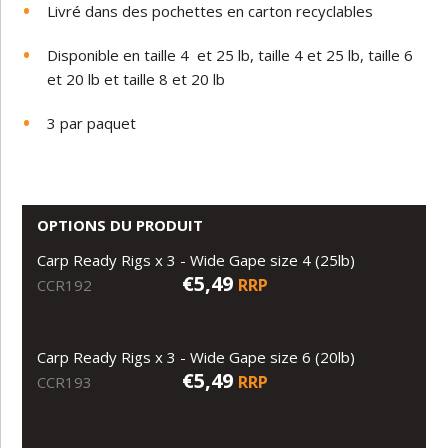
Livré
dans
des
pochettes
en
carton
recyclables
Disponible
en
taille 4
et
25
lb,
taille
4
et
25
lb,
taille
6
et
20
lb
et
taille
8
et
20
lb
3
par
paquet
OPTIONS DU PRODUIT
Carp Ready Rigs x 3 - Wide Gape size 4 (25lb)
€5,49
RRP
CCR192
Carp Ready Rigs x 3 - Wide Gape size 6 (20lb)
€5,49
RRP
CCR193