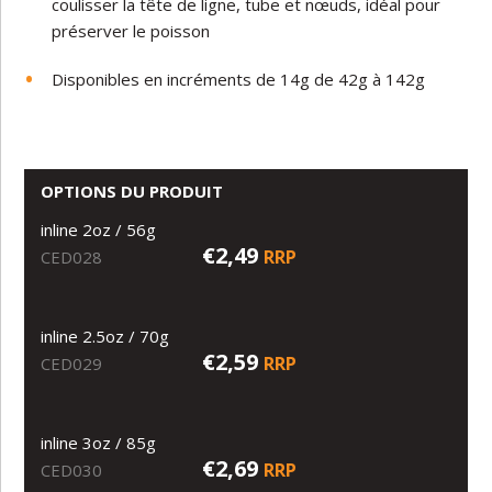
coulisser la tête de ligne, tube et nœuds, idéal pour
préserver le poisson
Disponibles en incréments de 14g de 42g à 142g
OPTIONS DU PRODUIT
inline 2oz / 56g
€2,49
RRP
CED028
inline 2.5oz / 70g
€2,59
RRP
CED029
inline 3oz / 85g
€2,69
RRP
CED030