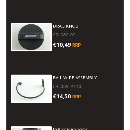
DRAG KNOB
CRL069-02
€10,49
RRP
BAIL WIRE ASSEMBLY
CRL069-PT10
€14,50
RRP
FX9 Spare Spools