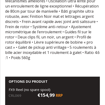
Mécanismes améliorés • Oscillation ultra lente pour
un enroulement de ligne exceptionnel • Récupération
de 80cm par tour de manivelle • Bâti graphite ultra
robuste, avec Finition Noir mat et lettrages argent
discrets • Frein avant rapide avec joint anti salissure •
Frein de rotor • Système anti-retour • Ajustement
micrométrique de l’enroulement • Guides fil sur le
rotor • Deux clips fil, un noir, un argent • Profil de
rotor équilibré • Lèvre supérieure de bobine « pro
cast » • Galet de pickup anti vrillage • 5 roulements à
bille acier inoxydable et 1 roulement à galet • Ratio 4.6
:1 • Poids 560g
OPTIONS DU PRODUIT
FX9 Reel (no spare spool)
€154,99
RRP
CRL069