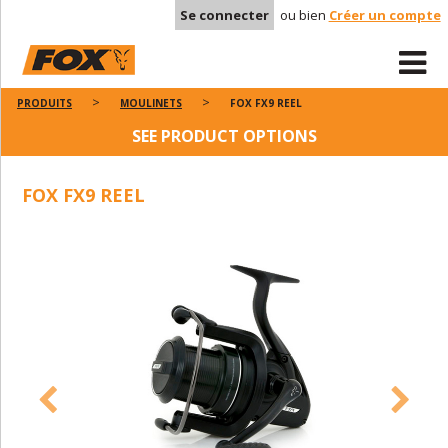
Se connecter
ou bien
Créer un compte
PRODUITS
MOULINETS
FOX FX9 REEL
SEE PRODUCT OPTIONS
FOX FX9 REEL