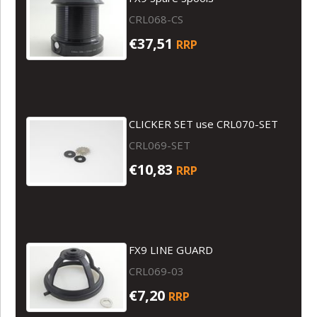
CRL068-CS
€37,51
RRP
CLICKER SET use CRL070-SET
CRL069-SET
€10,83
RRP
FX9 LINE GUARD
CRL069-03
€7,20
RRP