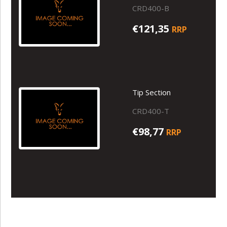
CRD400-B
€121,35
RRP
Tip Section
CRD400-T
€98,77
RRP